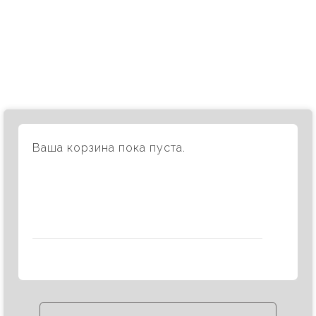
ООО "Чайник"
8(901) 524-44-61
Ваша корзина пока пуста.
Вернуться в магазин