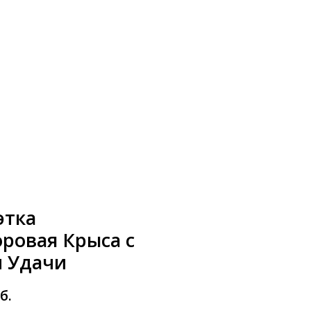
этка
ровая Крыса с
 Удачи
б.