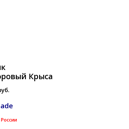
ик
ровый Крыса
руб.
ade
 России