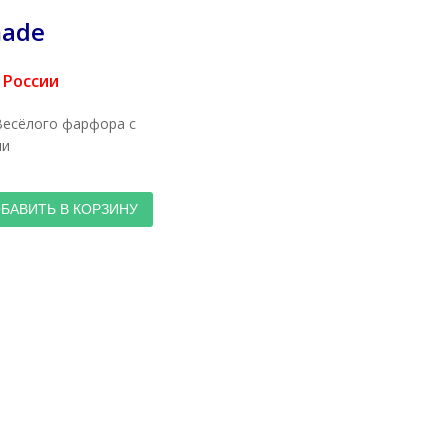
ade
 России
Весёлого фарфора с
ми
БАВИТЬ В КОРЗИНУ