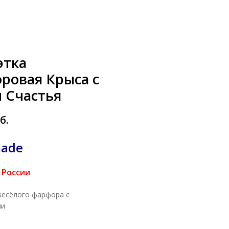
этка
ровая Крыса с
 Счастья
б.
ade
 России
Весёлого фарфора с
ми