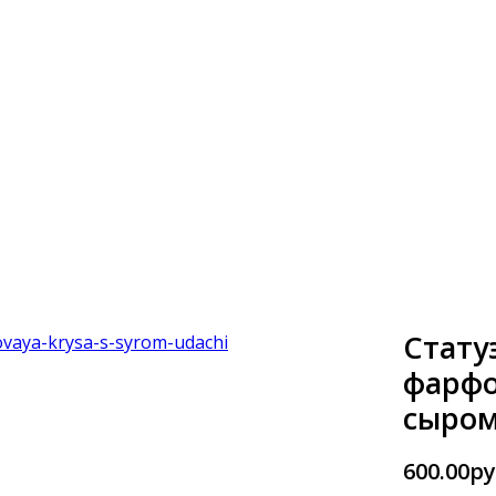
Стату
фарфо
сыром
600.00ру