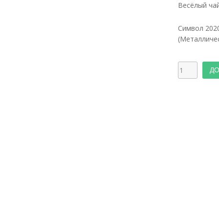
Весёлый чай
Символ 202
(Металличе
ДО