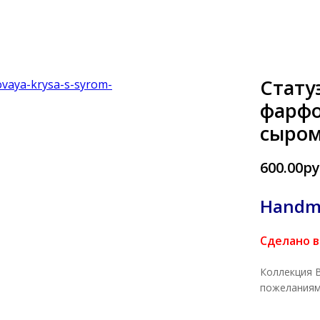
Стату
фарфо
сыром
600.00ру
Handm
Сделано в
Коллекция 
пожелания