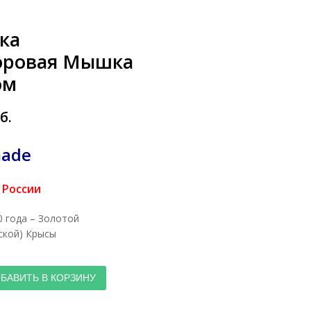
ка
оровая Мышка
ом
б.
ade
 России
 года – Золотой
ской) Крысы
БАВИТЬ В КОРЗИНУ