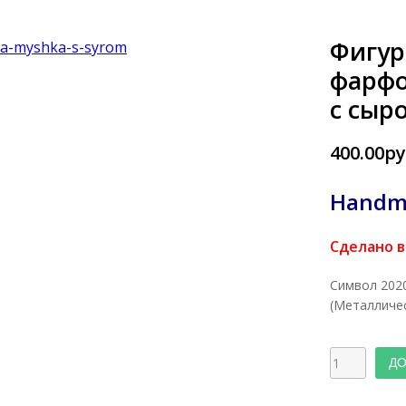
Фигур
фарф
с сыр
400.00ру
Handm
Сделано в
Символ 2020
(Металличе
ДО