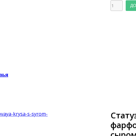
ДО
вья
Стату
фарфо
сыром