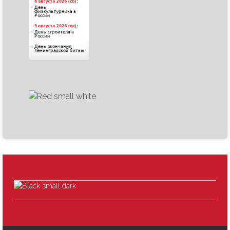
1,500.00руб.
Handmade
Сделано в России
Любителям чая мате
авторская калабаса
ДОБАВИТЬ В КОРЗИНУ
Добавить в корзину
Посуда для Мате - калабасы и бамбильи
,
Ольга Огородникова