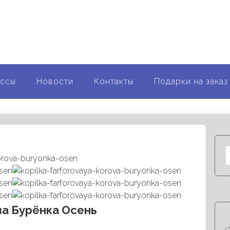
ор
рию...
ассы
Новости
Контакты
Подарки на заказ
а Бурёнка Осень