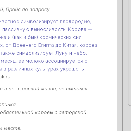
, Прайс по запросу
ивотное символизирует плодородие,
 и пассивную выносливость. Корова —
а и (как и бык) космических сил,
х, от Древнего Египта до Китая, корова
также символизирует Луну и небо,
умесяц, ее молоко ассоциируется с
ы в различных культурах украшены
ok.ru
е и во взрослой жизни, не пытался
опилка.
е обаятельной коровы с авторской
м месте.