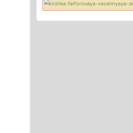
Весёлые Кружки, Чашки
,
Ольга Огородник
Кошка фарфоровая
(роспись О. Огород
4,000.00руб.
Handmade
Сделано в России
ВНИМАНИЕ!
Авторская роспись — это уникальн
Заказывая по фотографии товар вы
работы невозможно.
Добавить в корзину