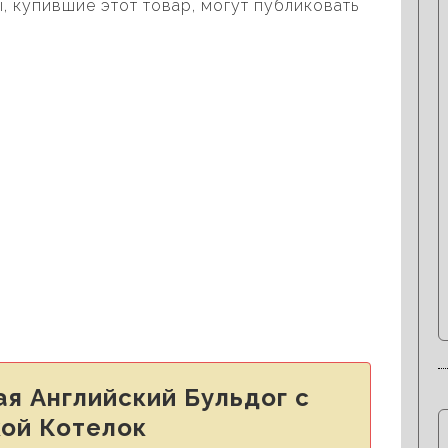
, купившие этот товар, могут публиковать
я Английский Бульдог с
ой Котелок