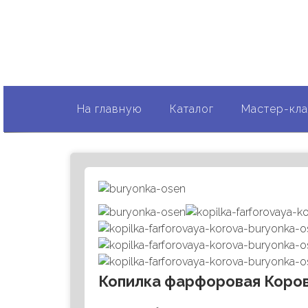
Весёлый фарф
Каждый чайник имеет свою неповторимую исто
На главную
Каталог
Мастер-кл
Копилка фарфоровая Коров