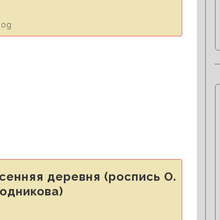
 Английский Бульдог с
производства
енняя деревня (роспись О.
одникова)