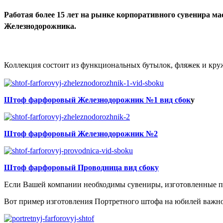
Работая более 15 лет на рынке корпоративного сувенира 
Железнодорожника.
Коллекция состоит из функциональных бутылок, фляжек и кру
Штоф фарфоровый Железнодорожник №1 вид сбок
у
Штоф фарфоровый Железнодорожник №2
Штоф фарфоровый Проводница вид сбоку
Если Вашей компании необходимы сувениры, изготовленные по
Вот пример изготовления Портретного штофа на юбилей важн