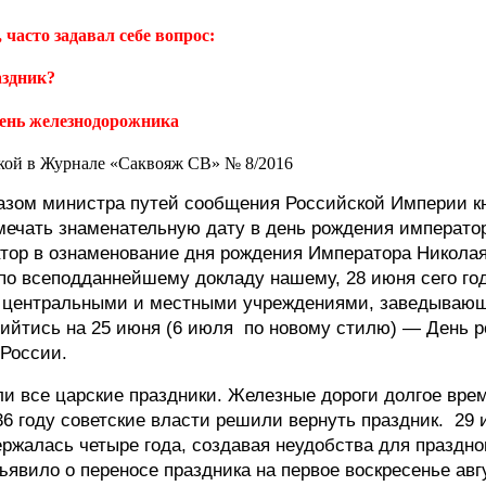
часто задавал себе вопрос:
аздник?
ень железнодорожника
кой в Журнале «Саквояж СВ» № 8/2016
азом министра путей сообщения Российской Империи кн
ечать знаменательную дату в день рождения императора
тор в ознаменование дня рождения Императора Николая 
 по всеподданнейшему докладу нашему, 28 июня сего го
и центральными и местными учреждениями, заведывающ
рийтись на 25 июня (6 июля
по новому стилю) — День р
 России.
и все царские праздники. Железные дороги долгое врем
36 году советские власти решили вернуть праздник.
29 
ржалась четыре года, создавая неудобства для празднов
вило о переносе праздника на первое воскресенье авгу